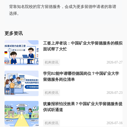
背靠知名院校的官方留德服务，会成为更多留德申请者的靠谱
选择。
更多资讯
工签上岸者说：中国矿业大学留德服务的模拟
面试帮了大忙
2026-07-27
机构资讯
学完B2能申请哪些德国岗位？中国矿业大学
留德服务岗位清单
2026-07-23
机构资讯
犹豫报班怕没效果？中国矿业大学留德服务提
供试听通道
2026-07-16
机构资讯