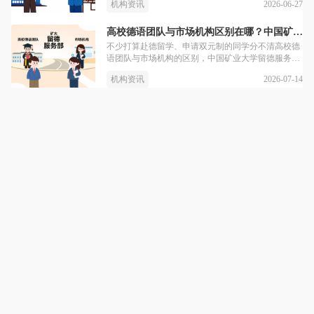
2026-06-27
机构资讯
高校德语团队与市场机构区别在哪？中国矿业大学留德服务讲透
不少打算赴德留学、申请双元制的同学分不清高校德
语团队与市场机构的区别，中国矿业大学留德服务为
你讲透细节。
2026-07-14
机构资讯