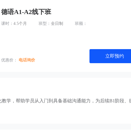
德语A1-A2线下班
课时：
4.5个月
班型：
全日制
班额：
立即预约
优惠价：
电话询价
化教学，帮助学员从入门到具备基础沟通能力，为后续B1阶段、
。