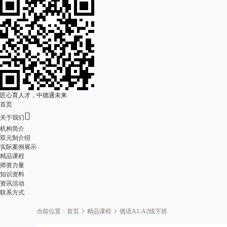
匠心育人才，中德通未来
首页

关于我们
机构简介
双元制介绍
实际案例展示
精品课程
师资力量
知识资料
资讯活动
联系方式
当前位置：
首页
精品课程
德语A1-A2线下班