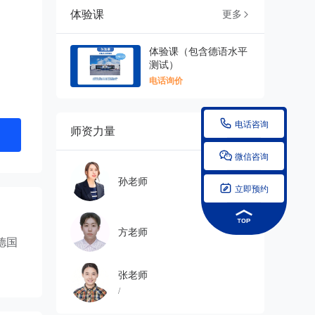
体验课
更多

体验课（包含德语水平
测试）
电话询价

电话咨询
师资力量
更多


微信咨询
孙老师

立即预约
方老师
德国
张老师
/