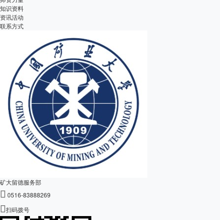
知识资料
资讯活动
联系方式
矿大留德服务部

0516-83888269

扫码拨号